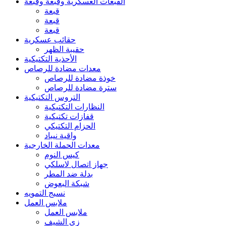
القبعات العسكرية وقبعة وقبعة
قبعة
قبعة
قبعة
حقائب عسكرية
حقيبة الظهر
الأحذية التكتيكية
معدات مضادة للرصاص
خوذة مضادة للرصاص
سترة مضادة للرصاص
التروس التكتيكية
النظارات التكتيكية
قفازات تكتيكية
الحزام التكتيكي
واقية نيباد
معدات الحملة الخارجية
كيس النوم
جهاز اتصال لاسلكي
بدلة ضد المطر
شبكة البعوض
نسيج التمويه
ملابس العمل
ملابس العمل
زي الشيف