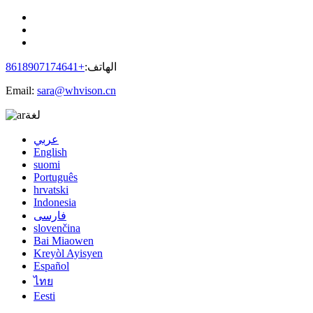
الهاتف:
+8618907174641
Email:
sara@whvison.cn
لغة
عربي
English
suomi
Português
hrvatski
Indonesia
فارسی
slovenčina
Bai Miaowen
Kreyòl Ayisyen
Español
ไทย
Eesti