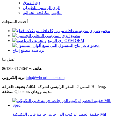
زي الفندق
الزي الرسمي للطيران
ملابس مكافحة الحرائق
أحدث المنتجات
اتصل بنا
هاتف:
+8618907174641
info@whcorhunter.com
بريد إلكتروني:
يضيف:
الغرفة A404، المبنى 2، المقر الرئيسي لشركة Huifeng،
منطقة Qiaokou، مدينة ووهان
حقيبة الخصر لركوب الدراجات، حزمة فاني التكتيكية Mil-